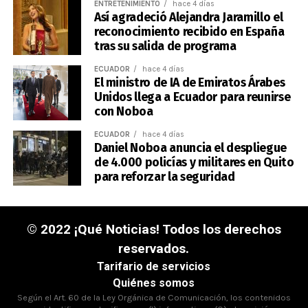
ENTRETENIMIENTO
hace 4 días
Así agradeció Alejandra Jaramillo el
reconocimiento recibido en España
tras su salida de programa
ECUADOR
hace 4 días
El ministro de IA de Emiratos Árabes
Unidos llega a Ecuador para reunirse
con Noboa
ECUADOR
hace 4 días
Daniel Noboa anuncia el despliegue
de 4.000 policías y militares en Quito
para reforzar la seguridad
© 2022 ¡Qué Noticias! Todos los derechos
reservados.
Tarifario de servicios
Quiénes somos
Según el Art. 60 de la Ley Orgánica de Comunicación, los contenidos