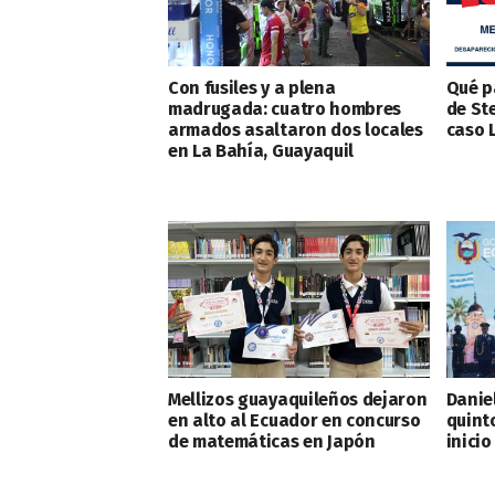
Con fusiles y a plena
Qué p
madrugada: cuatro hombres
de St
armados asaltaron dos locales
caso 
en La Bahía, Guayaquil
Mellizos guayaquileños dejaron
Danie
en alto al Ecuador en concurso
quint
de matemáticas en Japón
inicio