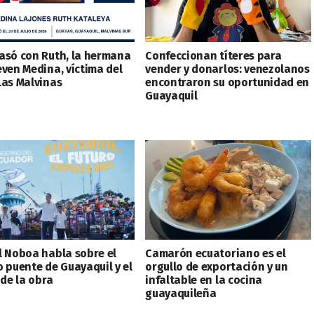
asó con Ruth, la hermana
Confeccionan títeres para
even Medina, víctima del
vender y donarlos: venezolanos
Las Malvinas
encontraron su oportunidad en
Guayaquil
l Noboa habla sobre el
Camarón ecuatoriano es el
o puente de Guayaquil y el
orgullo de exportación y un
 de la obra
infaltable en la cocina
guayaquileña