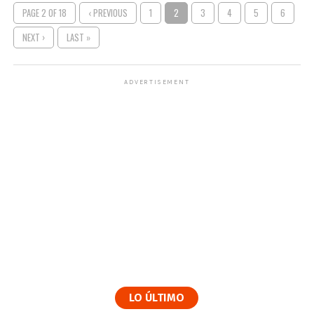
PAGE 2 OF 18
‹ PREVIOUS
1
2
3
4
5
6
NEXT ›
LAST »
ADVERTISEMENT
LO ÚLTIMO